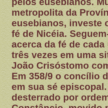
pelos eusebianos. Mu
metropolita da Proví
eusebianos, investe c
fé de Nicéia. Segue
acerca da fé de cada 
três vezes em uma si
João Crisóstomo com 
Em 358/9 o concílio d
em sua sé episcopal.
desterrado por orde
Constâncio, movido p