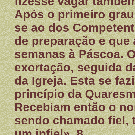
fizesse vagar também
Após o primeiro gra
se ao dos Competent
de preparação e que
semanas à Páscoa. O 
exortação, seguida d
da Igreja. Esta se fa
princípio da Quares
Recebiam então o nom
sendo chamado fiel, 
um infiel». 8