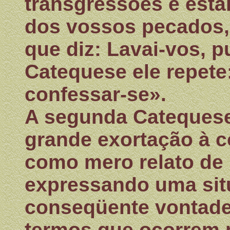
transgressões e esta
dos vossos pecados, 
que diz: Lavai-vos, p
Catequese ele repete
confessar-se».
A segunda Catequese
grande exortação à c
como mero relato de
expressando uma situ
conseqüente vontade
termos que ocorrem p