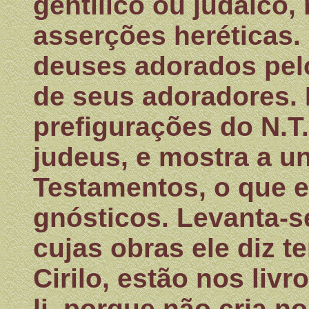
gentílico ou judaico
asserções heréticas.
deuses adorados pel
de seus adoradores. 
prefigurações do N.T
judeus, e mostra a u
Testamentos, o que e
gnósticos. Levanta-s
cujas obras ele diz te
Cirilo, estão nos liv
li, porque não cria n