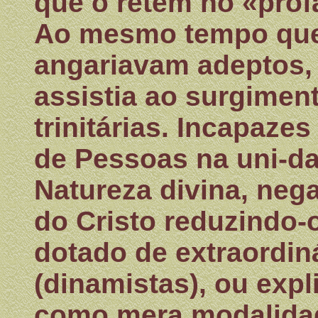
que o retêm no «prof
Ao mesmo tempo que 
angariavam adeptos, n
assistia ao surgiment
trinitárias. Incapazes
de Pessoas na uni-d
Natureza divina, neg
do Cristo reduzindo
dotado de extraordin
(dinamistas), ou exp
como mera modalidad