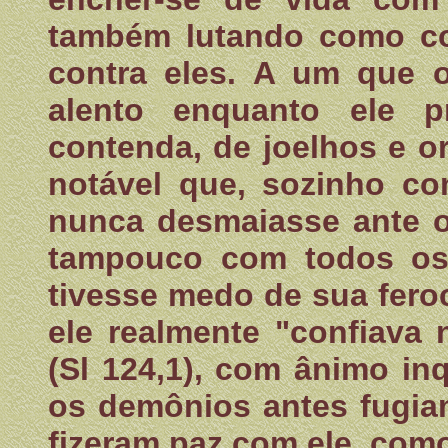
também lutando como com
contra eles. A um que o
alento enquanto ele p
contenda, de joelhos e o
notável que, sozinho c
nunca desmaiasse ante 
tampouco com todos os 
tivesse medo de sua fero
ele realmente "confiava
(Sl 124,1), com ânimo in
os demônios antes fugia
fizeram paz com ele, como 