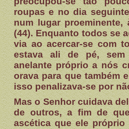
preocupou-se tão pou
roupas e no dia seguinte
num lugar proeminente, à
(44). Enquanto todos se 
via ao acercar-se com t
estava ali de pé, sem
anelante próprio a nós c
orava para que também el
isso penalizava-se por nã
Mas o Senhor cuidava de
de outros, a fim de qu
ascética que ele própri