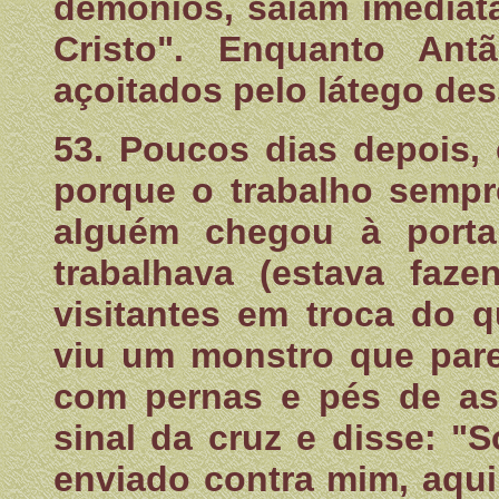
demônios, saiam imediat
Cristo". Enquanto Ant
açoitados pelo látego des
53. Poucos dias depois,
porque o trabalho sempr
alguém chegou à port
trabalhava (estava faz
visitantes em troca do q
viu um monstro que par
com pernas e pés de as
sinal da cruz e disse: "S
enviado contra mim, aqu